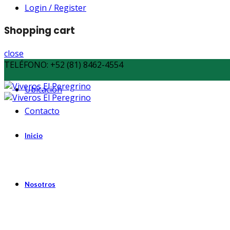
Login / Register
Shopping cart
close
TELÉFONO:
+52 (81) 8462-4554
Ubicación
Contacto
Inicio
Nosotros