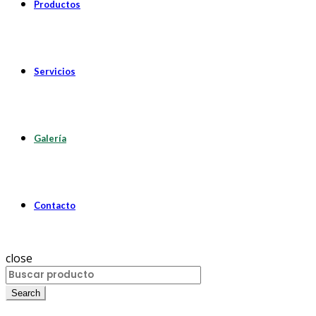
Productos
Servicios
Galería
Contacto
close
Search
for:
Search