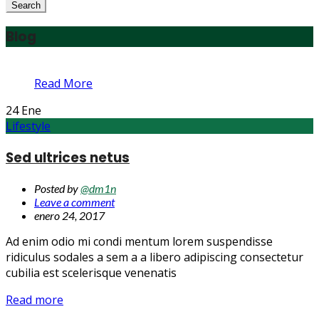
for:
Search
Blog
Read More
24
Ene
Lifestyle
Sed ultrices netus
Posted by
@dm1n
Leave a comment
enero 24, 2017
Ad enim odio mi condi mentum lorem suspendisse
ridiculus sodales a sem a a libero adipiscing consectetur
cubilia est scelerisque venenatis
Read more