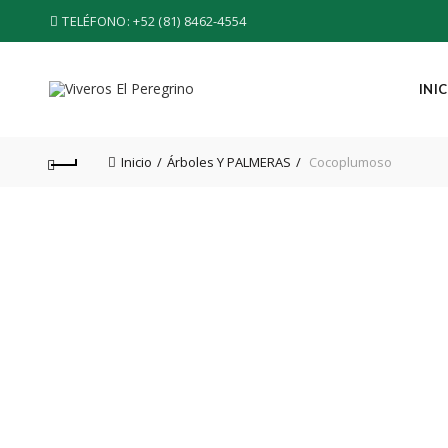
TELÉFONO:
+52 (81) 8462-4554
INI
Inicio
Árboles Y PALMERAS
Cocoplumoso