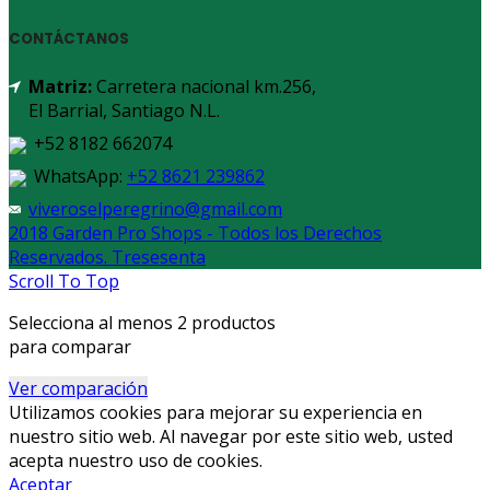
CONTÁCTANOS
Matriz:
Carretera nacional km.256,
El Barrial, Santiago N.L.
+52 8182 662074
WhatsApp:
+52 8621 239862
viveroselperegrino@gmail.com
2018 Garden Pro Shops - Todos los Derechos
Reservados. Tresesenta
Scroll To Top
Selecciona al menos 2 productos
para comparar
Ver comparación
Utilizamos cookies para mejorar su experiencia en
nuestro sitio web. Al navegar por este sitio web, usted
acepta nuestro uso de cookies.
Aceptar