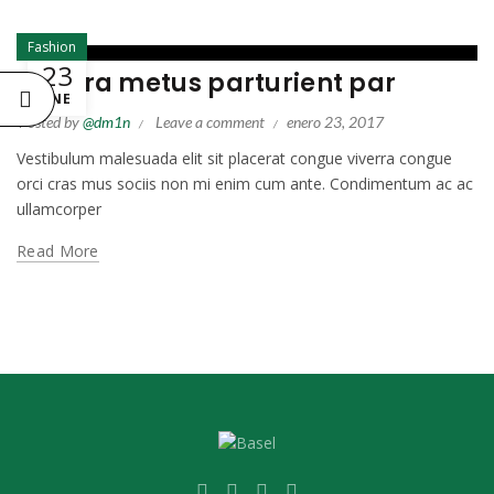
Fashion
23
Viverra metus parturient par
ENE
Posted by
@dm1n
Leave a comment
enero 23, 2017
Vestibulum malesuada elit sit placerat congue viverra congue
orci cras mus sociis non mi enim cum ante. Condimentum ac ac
ullamcorper
Read More