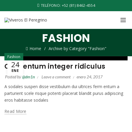
TELÉFONO:
+52 (81) 8462-4554
FASHION
Home
Archive by Category "Fashion"
Fashion
24
Condentum integer ridiculus
ENE
Posted by
@dm1n
Leave a comment
enero 24, 2017
A sodales suspen disse vestibulum dui ultrices ferm entum a
parturient scele risque potenti placerat blandit purus adipiscing
eros habitasse sodales
Read More