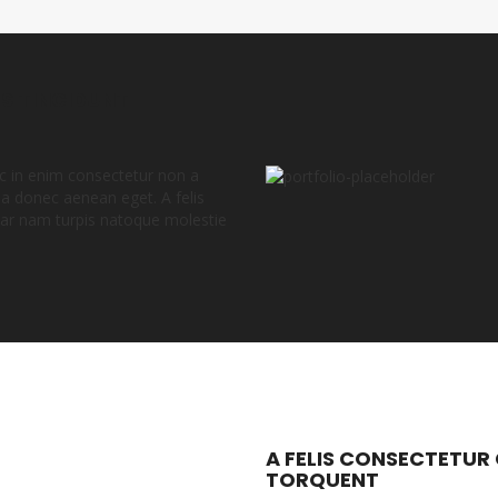
S TINCIDUNT
 in enim consectetur non a
a donec aenean eget. A felis
nar nam turpis natoque molestie
A FELIS CONSECTETUR
TORQUENT