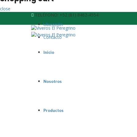
close
TELÉFONO:
+52 (81) 8462-4554
Ubicación
Contacto
Inicio
Nosotros
Productos