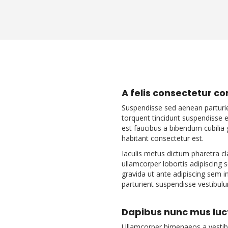
A felis consectetur c
Suspendisse sed aenean parturien
torquent tincidunt suspendisse
est faucibus a bibendum cubilia 
habitant consectetur est.
Iaculis metus dictum pharetra c
ullamcorper lobortis adipiscing 
gravida ut ante adipiscing sem i
parturient suspendisse vestibul
Dapibus nunc mus luct
Ullamcorper himenaeos a vestib