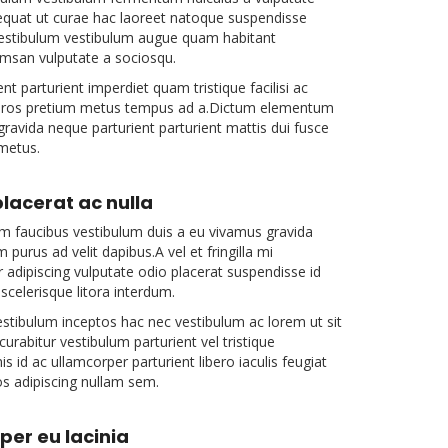
sequat ut curae hac laoreet natoque suspendisse
vestibulum vestibulum augue quam habitant
cumsan vulputate a sociosqu.
t parturient imperdiet quam tristique facilisi ac
 eros pretium metus tempus ad a.Dictum elementum
gravida neque parturient parturient mattis dui fusce
 metus.
placerat ac nulla
im faucibus vestibulum duis a eu vivamus gravida
purus ad velit dapibus.A vel et fringilla mi
r adipiscing vulputate odio placerat suspendisse id
scelerisque litora interdum.
vestibulum inceptos hac nec vestibulum ac lorem ut sit
curabitur vestibulum parturient vel tristique
 id ac ullamcorper parturient libero iaculis feugiat
s adipiscing nullam sem.
per eu lacinia