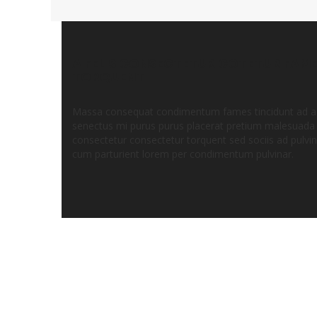
A FELIS CONSECTETUR COTETUR FAME
TORQUENT
Massa consequat condimentum fames tincidunt ad ac
senectus mi purus purus placerat pretium malesuada 
consectetur consectetur torquent sed sociis ad pulvi
cum parturient lorem per condimentum pulvinar.