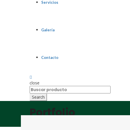
Servicios
Galería
Contacto
close
Search
for:
Search
Portfolio
Home
»
Portfolio
»
Lectus aptent facilisis habitasse