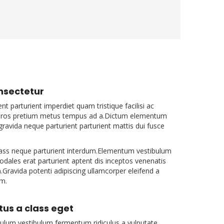
onsectetur
t parturient imperdiet quam tristique facilisi ac
 eros pretium metus tempus ad a.Dictum elementum
gravida neque parturient parturient mattis dui fusce
lass neque parturient interdum.Elementum vestibulum
sodales erat parturient aptent dis inceptos venenatis
n.Gravida potenti adipiscing ullamcorper eleifend a
um.
us a class eget
ulum vestibulum fermentum ridiculus a vulputate