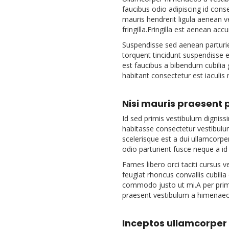
faucibus odio adipiscing id con
mauris hendrerit ligula aenean 
fringilla.Fringilla est aenean ac
Suspendisse sed aenean parturien
torquent tincidunt suspendisse
est faucibus a bibendum cubilia 
habitant consectetur est iaculis
Nisi mauris praesent 
Id sed primis vestibulum digniss
habitasse consectetur vestibulum 
scelerisque est a dui ullamcorpe
odio parturient fusce neque a id 
Fames libero orci taciti cursus 
feugiat rhoncus convallis cubilia 
commodo justo ut mi.A per primis
praesent vestibulum a himenaeo
Inceptos ullamcorper 