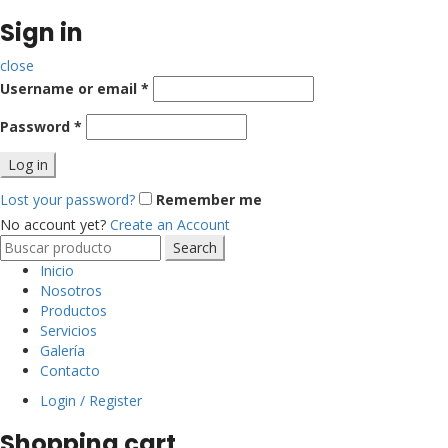
Sign in
close
Username or email
*
Password
*
Log in
Lost your password?
Remember me
No account yet?
Create an Account
Search
Search
for:
Inicio
Nosotros
Productos
Servicios
Galería
Contacto
Login / Register
Shopping cart