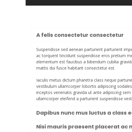
A felis consectetur consectetur
Suspendisse sed aenean parturient parturient imper
ac torquent tincidunt suspendisse eros pretium 
elementum est faucibus a bibendum cubilia gravida
mattis dui fusce habitant consectetur est.
Iaculis metus dictum pharetra class neque partur
vestibulum ullamcorper lobortis adipiscing sodales 
inceptos venenatis gravida ut ante adipiscing sem 
ullamcorper eleifend a parturient suspendisse ves
Dapibus nunc mus luctus a class 
Nisi mauris praesent placerat ac n