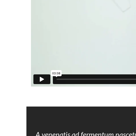
A venenatis ad fermentum nascet