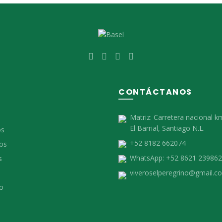
Ú
CONTÁCTANOS
Matriz:
Carretera nacional k
El Barrial, Santiago N.L.
os
+52 8182 662074
os
WhatsApp:
+52 8621 239862
s
viveroselperegrino@gmail.c
o