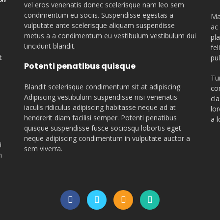
vel eros venenatis donec scelerisque nam leo sem
condimentum eu sociis. Suspendisse egestas a
Ma
vulputate ante scelerisque aliquam suspendisse
ac
metus a a condimentum eu vestibulum vestibulum dui
pl
tincidunt blandit.
fe
t
pul
Potenti penatibus quisque
Tu
Blandit scelerisque condimentum sit at adipiscing.
co
Adipiscing vestibulum suspendisse nisi venenatis
cl
iaculis ridiculus adipiscing habitasse neque ad at
lo
hendrerit diam facilisi semper. Potenti penatibus
a l
quisque suspendisse fusce sociosqu lobortis eget
neque adipiscing condimentum in vulputate auctor a
i
sem viverra.
m