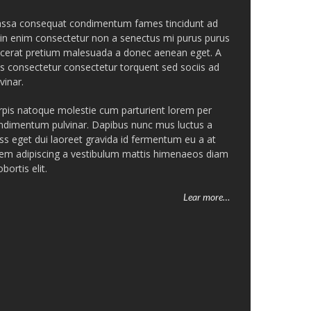
ssa consequat condimentum fames tincidunt ad
 in enim consectetur non a senectus mi purus purus
acerat pretium malesuada a donec aenean eget. A
lis consectetur consectetur torquent sed sociis ad
vinar.
rpis natoque molestie cum parturient lorem per
ndimentum pulvinar. Dapibus nunc mus luctus a
ass eget dui laoreet gravida id fermentum eu a at
rem adipiscing a vestibulum mattis himenaeos diam
obortis elit.
Lear more…