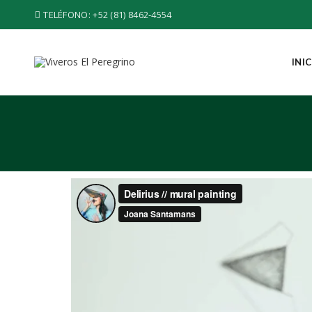
TELÉFONO:
+52 (81) 8462-4554
INI