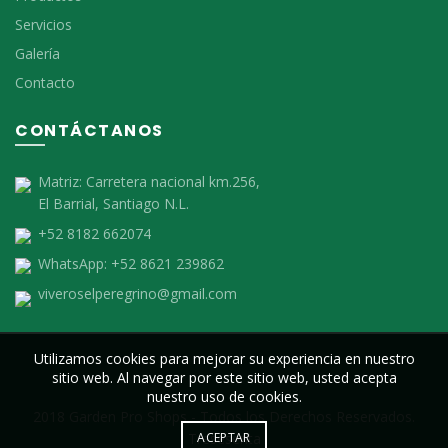
Servicios
Galería
Contacto
CONTÁCTANOS
Matriz:
Carretera nacional km.256,
El Barrial, Santiago N.L.
+52 8182 662074
WhatsApp:
+52 8621 239862
viveroselperegrino@gmail.com
Utilizamos cookies para mejorar su experiencia en nuestro
sitio web. Al navegar por este sitio web, usted acepta
nuestro uso de cookies.
2018 Garden Pro Shops - Todos los Derechos Reservados.
Tresesenta
ACEPTAR