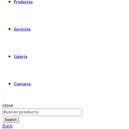
Productos
Servicios
Galería
Contacto
close
Search
for:
Search
Back