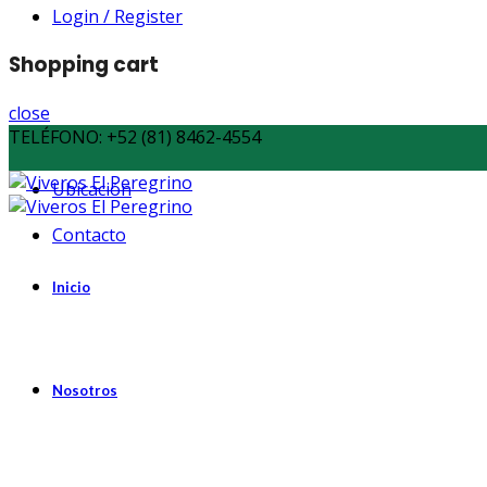
Login / Register
Shopping cart
close
TELÉFONO:
+52 (81) 8462-4554
Ubicación
Contacto
Inicio
Nosotros